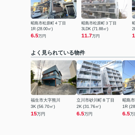
昭島市松原町４丁目
昭島市松原町３丁目
1R (28.00㎡)
3LDK (71.88㎡)
2
6.5
11.7
1
万円
万円
よく見られている物件
福生市大字熊川
立川市砂川町８丁目
昭島市
3K (56.70㎡)
2K (31.76㎡)
1R (2
15
6.5
6.5
万円
万円
万