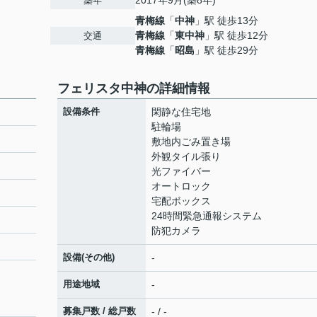
2017年9月(築8年)
築年
青梅線
「
中神
」駅 徒歩13分
青梅線
「
東中神
」駅 徒歩12分
交通
青梅線
「
昭島
」駅 徒歩29分
フェリスタ中神の詳細情報
設備条件
閑静な住宅地
駐輪場
敷地内ごみ置き場
外観タイル張り
光ファイバー
オートロック
宅配ボックス
24時間緊急通報システム
防犯カメラ
設備(その他)
-
用途地域
-
募集戸数 / 総戸数
- / -