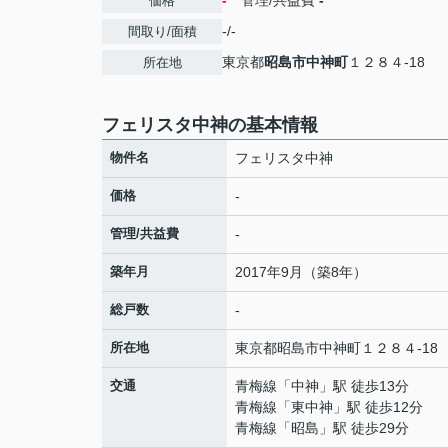
-
管理/共益費
-
価格
-/-
間取り/面積
東京都
昭島市
中神町
１２８４-18
所在地
フェリスタ中神の基本情報
物件名
フェリスタ中神
価格
-
管理/共益費
-
築年月
2017年9月（築8年）
総戸数
-
所在地
東京都
昭島市
中神町
１２８４-18
交通
青梅線
「
中神
」駅 徒歩13分
青梅線
「
東中神
」駅 徒歩12分
青梅線
「
昭島
」駅 徒歩29分