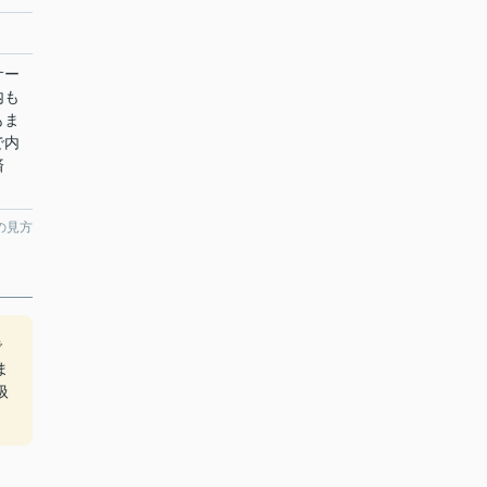
サー
内も
もま
で内
済
の見方
で
ま
扱