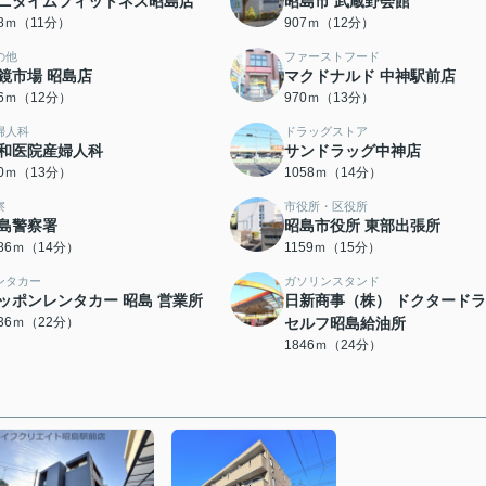
ニタイムフィットネス昭島店
昭島市 武蔵野会館
78ｍ（11分）
907ｍ（12分）
の他
ファーストフード
鏡市場 昭島店
マクドナルド 中神駅前店
16ｍ（12分）
970ｍ（13分）
婦人科
ドラッグストア
和医院産婦人科
サンドラッグ中神店
80ｍ（13分）
1058ｍ（14分）
察
市役所・区役所
島警察署
昭島市役所 東部出張所
086ｍ（14分）
1159ｍ（15分）
ンタカー
ガソリンスタンド
ッポンレンタカー 昭島 営業所
日新商事（株） ドクタード
736ｍ（22分）
セルフ昭島給油所
1846ｍ（24分）