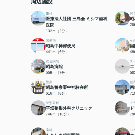
周辺施設
歯科
保
医療法人社団 三島会 ミシマ歯科
昭
医院
2
132ｍ（2分）
郵便局
そ
昭島中神郵便局
国
441ｍ（6分）
4
総合病院
ス
昭島病院
エ
559ｍ（7分）
5
警察
信
昭島警察署中神駐在所
西
616ｍ（8分）
7
整形外科
ド
平畑整形外科クリニック
ド
746ｍ（10分）
7
歯科
ジ