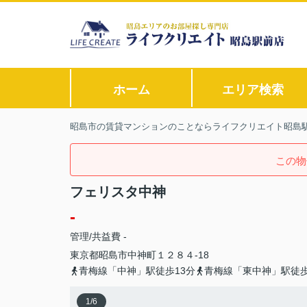
ホーム
エリア検索
昭島市の賃貸マンションのことならライフクリエイト昭島
この物
フェリスタ中神
-
管理/共益費 -
東京都
昭島市
中神町
１２８４-18
青梅線「中神」駅徒歩13分
青梅線「東中神」駅徒歩
1
/
6