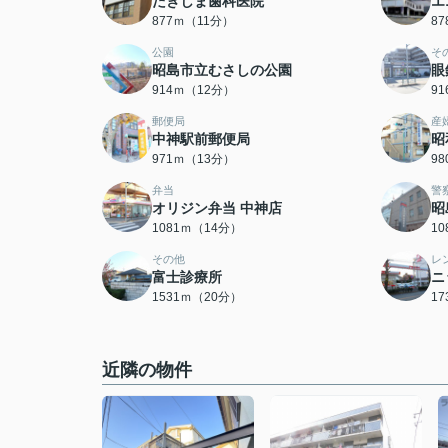
たきしま歯科医院
エ
877ｍ（11分）
8
公園
そ
昭島市立むさしの公園
眼
914ｍ（12分）
9
郵便局
産
中神駅前郵便局
昭
971ｍ（13分）
9
弁当
警
オリジン弁当 中神店
昭
1081ｍ（14分）
1
その他
レ
富士診療所
ニ
1531ｍ（20分）
1
近隣の物件