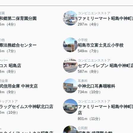
育園
コンビニエンスストア
和郷第二保育園分園
ファミリーマート昭島中神町
86ｍ（4分）
297ｍ（4分）
の他
小学校
際法務総合センター
昭島市立富士見丘小学校
96ｍ（7分）
549ｍ（7分）
ーパー
コンビニエンスストア
コス 昭島店
セブン-イレブン 昭島中神町
83ｍ（8分）
587ｍ（8分）
用金庫
耳鼻科
武信用金庫 中神支店
中神北口耳鼻咽喉科
19ｍ（9分）
734ｍ（10分）
ラッグストア
コンビニエンスストア
ラッグセイムス中神駅北口店
ファミリーマート昭島中神町
90ｍ（10分）
店
801ｍ（11分）
ム
公民館