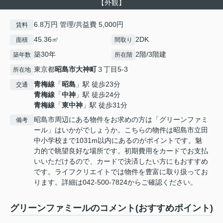
【外観】
6.8万円 管理/共益費 5,000円
賃料
45.36㎡
2DK
面積
間取り
築30年
2階/3階建
築年数
所在階
東京都
昭島市
大神町
３丁目5-3
所在地
青梅線
「
昭島
」駅 徒歩23分
交通
青梅線
「
中神
」駅 徒歩24分
青梅線
「
東中神
」駅 徒歩31分
昭島市周辺にある物件をお求めの方は「グリーンファミ
備考
ール」はいかがでしょうか。こちらの物件は昭島市立田
中小学校まで1031m以内にあるのがポイントです。魅
力的で眺望良好な場所です。初期費用をカードでお支払
いいただけるので、カードで決済したい方にもおすすめ
です。ライフクリエイトでは物件を豊富に取り扱ってお
ります。詳細は042-500-7824からご確認ください。
グリーンファミールのコメント(おすすめポイント)