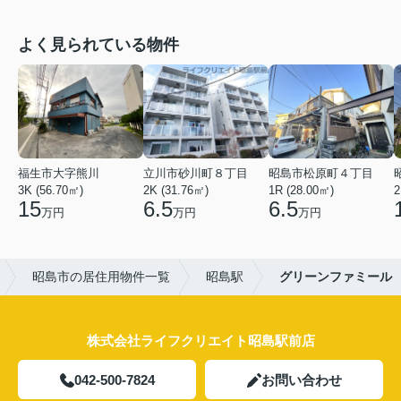
よく見られている物件
福生市大字熊川
立川市砂川町８丁目
昭島市松原町４丁目
3K (56.70㎡)
2K (31.76㎡)
1R (28.00㎡)
2
15
6.5
6.5
万円
万円
万円
昭島市の居住用物件一覧
昭島駅
グリーンファミール
株式会社ライフクリエイト昭島駅前店
042-500-7824
お問い合わせ