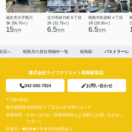
福生市大字熊川
立川市砂川町８丁目
昭島市松原町４丁目
3K (56.70㎡)
2K (31.76㎡)
1R (28.00㎡)
2
15
6.5
6.5
万円
万円
万円
前店へ
昭島市の居住用物件一覧
昭島駅
パストラーレ
株式会社ライフクリエイト昭島駅前店
042-500-7824
お問い合わせ
〒196-0015
東京都昭島市昭和町５丁目10-18 中野ビル１F
営業時間：
9:30～18:30（営業時間外もお気軽にお問い合わせく
ださい）
定休日：
■無休■※年末年始休暇あり