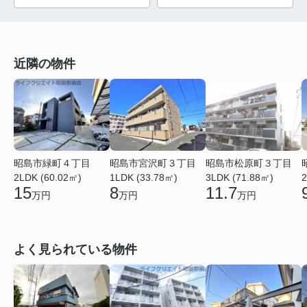
近隣の物件
昭島市緑町４丁目
昭島市宮沢町３丁目
昭島市松原町３丁目
2LDK (60.02㎡)
1LDK (33.78㎡)
3LDK (71.88㎡)
2
15
8
11.7
万円
万円
万円
よく見られている物件