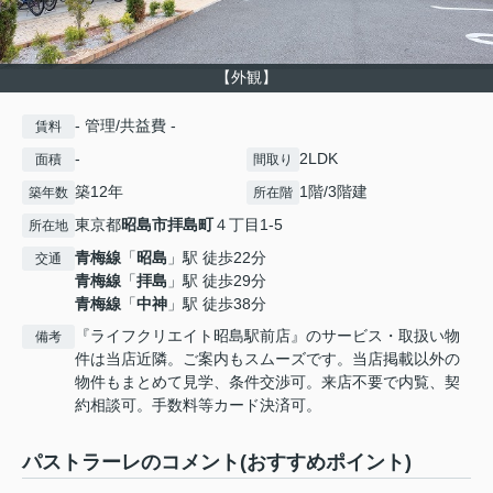
【外観】
- 管理/共益費 -
賃料
-
2LDK
面積
間取り
築12年
1階/3階建
築年数
所在階
東京都
昭島市
拝島町
４丁目1-5
所在地
青梅線
「
昭島
」駅 徒歩22分
交通
青梅線
「
拝島
」駅 徒歩29分
青梅線
「
中神
」駅 徒歩38分
『ライフクリエイト昭島駅前店』のサービス・取扱い物
備考
件は当店近隣。ご案内もスムーズです。当店掲載以外の
物件もまとめて見学、条件交渉可。来店不要で内覧、契
約相談可。手数料等カード決済可。
パストラーレのコメント(おすすめポイント)