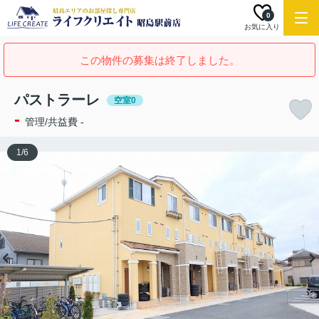
0
お気に入り
この物件の募集は終了しました。
パストラーレ
空室0
-
管理/共益費 -
1
/
6