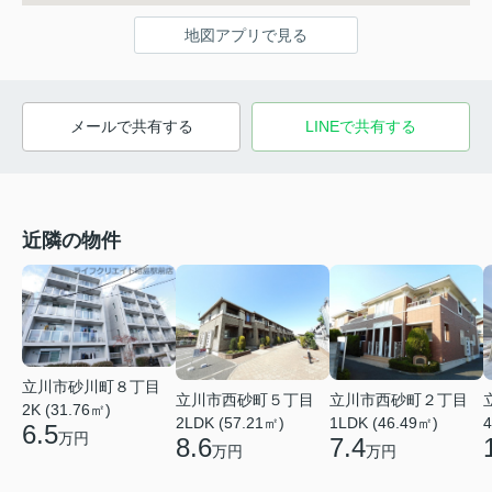
地図アプリで見る
メールで共有する
LINEで共有する
近隣の物件
立川市砂川町８丁目
立川市西砂町５丁目
立川市西砂町２丁目
2K (31.76㎡)
2LDK (57.21㎡)
1LDK (46.49㎡)
4
6.5
万円
8.6
7.4
万円
万円