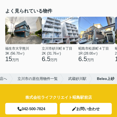
よく見られている物件
福生市大字熊川
立川市砂川町８丁目
昭島市松原町４丁目
3K (56.70㎡)
2K (31.76㎡)
1R (28.00㎡)
2
15
6.5
6.5
万円
万円
万円
店へ
立川市の居住用物件一覧
武蔵砂川駅
Beleo上砂
株式会社ライフクリエイト昭島駅前店
042-500-7824
お問い合わせ