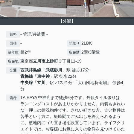
【外観】
- 管理/共益費 -
賃料
-
2LDK
面積
間取り
築2年
2階/3階建
築年数
所在階
東京都
立川市
上砂町
３丁目11-19
所在地
西武拝島線
「
武蔵砂川
」駅 徒歩17分
交通
青梅線
「
東中神
」駅 徒歩22分
中央線
「
立川
」駅 バス21分 「大山団地折返場」 停歩4
分
TAIRAYA 中神店まで徒歩6分です。外観タイル張りは、
備考
ランニングコストがあまりかかりません。内装もきれい
な一押しの築浅物件です。きれい好きな方、古い物件は
苦手という方に。短時間でごみ出しを終えられるよう
に、敷地内にゴミ置き場を設置しています。ライフクリ
エイトでは、お客様にお気に入りの物件を見つけていた