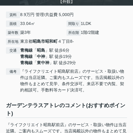
【外観】
8.9万円 管理/共益費 5,000円
賃料
33.04㎡
1LDK
面積
間取り
築3年
1階/2階建
築年数
所在階
東京都
昭島市
昭和町
４丁目8-
所在地
青梅線
「
昭島
」駅 徒歩6分
交通
青梅線
「
中神
」駅 徒歩19分
青梅線
「
東中神
」駅 徒歩29分
『ライフクリエイト昭島駅前店』のサービス・取扱い物
備考
件は当店近隣。ご案内もスムーズです。当店掲載以外の
物件もまとめて見学、条件交渉可。来店不要で内覧、契
約相談可。手数料等カード決済可。
ガーデンテラスアトレのコメント(おすすめポイン
ト)
『ライフクリエイト昭島駅前店』のサービス・取扱い物件は当店
近隣。ご案内もスムーズです。当店掲載以外の物件もまとめて見