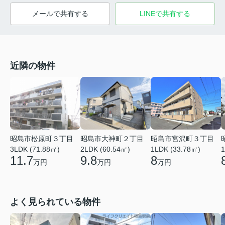
メールで共有する
LINEで共有する
近隣の物件
昭島市松原町３丁目
昭島市大神町２丁目
昭島市宮沢町３丁目
3LDK (71.88㎡)
2LDK (60.54㎡)
1LDK (33.78㎡)
1
11.7
9.8
8
万円
万円
万円
よく見られている物件