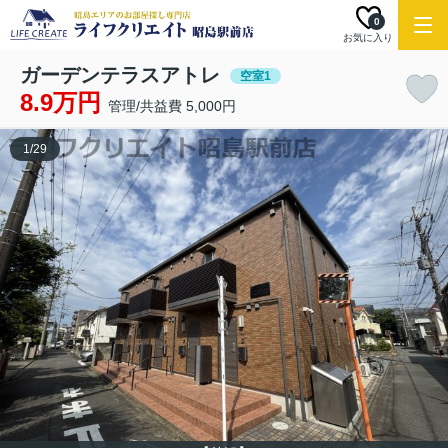
0
お気に入り
ガーデンテラスアトレ
空室1
8.9万円
管理/共益費 5,000円
1
/
29