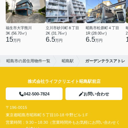
福生市大字熊川
立川市砂川町８丁目
昭島市松原町４丁目
3K (56.70㎡)
2K (31.76㎡)
1R (28.00㎡)
2
15
6.5
6.5
万円
万円
万円
昭島市の居住用物件一覧
昭島駅
ガーデンテラスアトレ
株式会社ライフクリエイト昭島駅前店
042-500-7824
お問い合わせ
〒196-0015
東京都昭島市昭和町５丁目10-18 中野ビル１F
営業時間：
9:30～18:30（営業時間外もお気軽にお問い合わせく