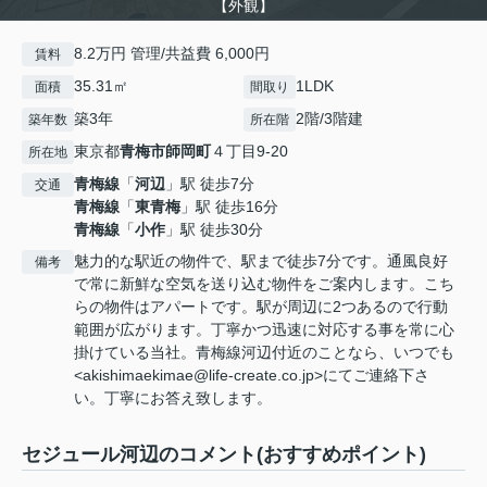
【外観】
8.2万円 管理/共益費 6,000円
賃料
35.31㎡
1LDK
面積
間取り
築3年
2階/3階建
築年数
所在階
東京都
青梅市
師岡町
４丁目9-20
所在地
青梅線
「
河辺
」駅 徒歩7分
交通
青梅線
「
東青梅
」駅 徒歩16分
青梅線
「
小作
」駅 徒歩30分
魅力的な駅近の物件で、駅まで徒歩7分です。通風良好
備考
で常に新鮮な空気を送り込む物件をご案内します。こち
らの物件はアパートです。駅が周辺に2つあるので行動
範囲が広がります。丁寧かつ迅速に対応する事を常に心
掛けている当社。青梅線河辺付近のことなら、いつでも
<akishimaekimae@life-create.co.jp>にてご連絡下さ
い。丁寧にお答え致します。
セジュール河辺のコメント(おすすめポイント)