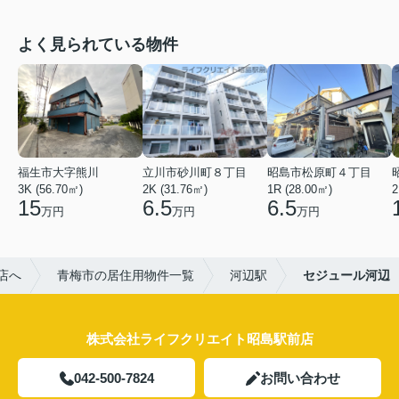
よく見られている物件
福生市大字熊川
立川市砂川町８丁目
昭島市松原町４丁目
3K (56.70㎡)
2K (31.76㎡)
1R (28.00㎡)
2
15
6.5
6.5
万円
万円
万円
店へ
青梅市の居住用物件一覧
河辺駅
セジュール河辺
株式会社ライフクリエイト昭島駅前店
042-500-7824
お問い合わせ