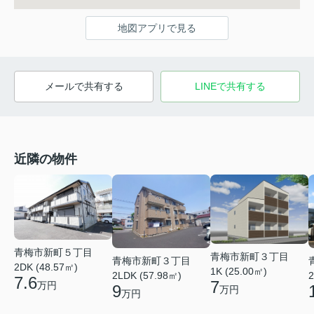
地図アプリで見る
メールで共有する
LINEで共有する
近隣の物件
青梅市新町５丁目
青梅市新町３丁目
青梅市新町３丁目
2DK (48.57㎡)
1K (25.00㎡)
2LDK (57.98㎡)
2
7.6
7
万円
9
万円
万円