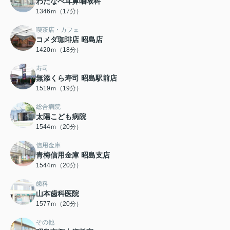
わたなべ耳鼻咽喉科
1346ｍ（17分）
喫茶店・カフェ
コメダ珈琲店 昭島店
1420ｍ（18分）
寿司
無添くら寿司 昭島駅前店
1519ｍ（19分）
総合病院
太陽こども病院
1544ｍ（20分）
信用金庫
青梅信用金庫 昭島支店
1544ｍ（20分）
歯科
山本歯科医院
1577ｍ（20分）
その他