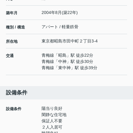
2004年8月(築22年)
築年月
アパート / 軽量鉄骨
種別 / 構造
東京都
昭島市
田中町
２丁目3-4
所在地
青梅線
「
昭島
」駅 徒歩22分
交通
青梅線
「
中神
」駅 徒歩30分
青梅線
「
東中神
」駅 徒歩39分
設備条件
陽当り良好
設備条件
閑静な住宅地
保証人不要
２人入居可