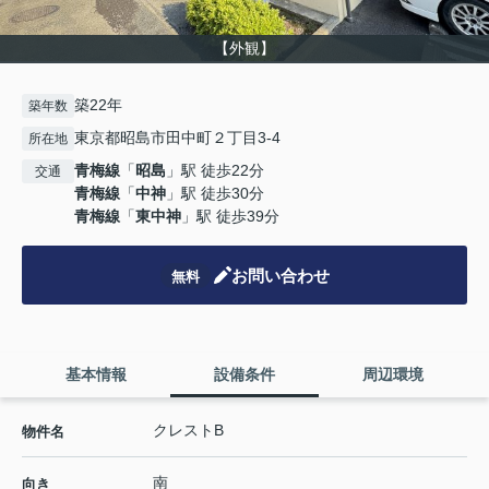
【外観】
築22年
築年数
東京都昭島市田中町２丁目3-4
所在地
青梅線
「
昭島
」駅 徒歩22分
交通
青梅線
「
中神
」駅 徒歩30分
青梅線
「
東中神
」駅 徒歩39分
お問い合わせ
無料
基本情報
設備条件
周辺環境
クレストB
物件名
南
向き