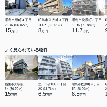
昭島市緑町４丁目
昭島市宮沢町３丁目
昭島市松原町３丁目
2LDK (60.02㎡)
1LDK (33.78㎡)
3LDK (71.88㎡)
2
15
8
11.7
万円
万円
万円
よく見られている物件
福生市大字熊川
立川市砂川町８丁目
昭島市松原町４丁目
3K (56.70㎡)
2K (31.76㎡)
1R (28.00㎡)
2
15
6.5
6.5
万円
万円
万円