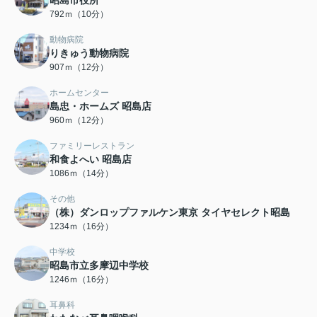
昭島市役所
792ｍ（10分）
動物病院
りきゅう動物病院
907ｍ（12分）
ホームセンター
島忠・ホームズ 昭島店
960ｍ（12分）
ファミリーレストラン
和食よへい 昭島店
1086ｍ（14分）
その他
（株）ダンロップファルケン東京 タイヤセレクト昭島
1234ｍ（16分）
中学校
昭島市立多摩辺中学校
1246ｍ（16分）
耳鼻科