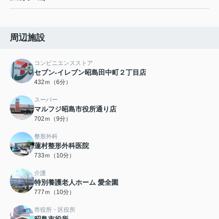
周辺施設
コンビニエンスストア
セブン-イレブン昭島田中町２丁目店
432ｍ（6分）
スーパー
マルフジ昭島市役所通り店
702ｍ（9分）
整形外科
蓮村整形外科医院
733ｍ（10分）
介護
特別養護老人ホーム 愛全園
777ｍ（10分）
市役所・区役所