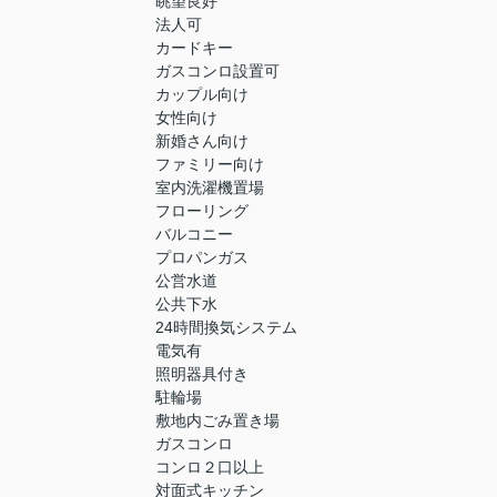
眺望良好
法人可
カードキー
ガスコンロ設置可
カップル向け
女性向け
新婚さん向け
ファミリー向け
室内洗濯機置場
フローリング
バルコニー
プロパンガス
公営水道
公共下水
24時間換気システム
電気有
照明器具付き
駐輪場
敷地内ごみ置き場
ガスコンロ
コンロ２口以上
対面式キッチン