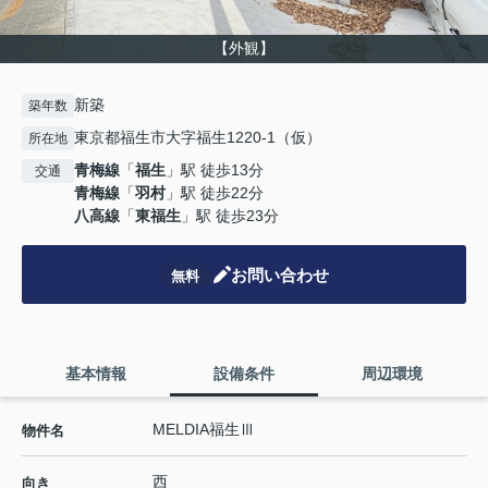
【外観】
新築
築年数
東京都福生市大字福生1220-1（仮）
所在地
青梅線
「
福生
」駅 徒歩13分
交通
青梅線
「
羽村
」駅 徒歩22分
八高線
「
東福生
」駅 徒歩23分
お問い合わせ
無料
基本情報
設備条件
周辺環境
MELDIA福生Ⅲ
物件名
西
向き