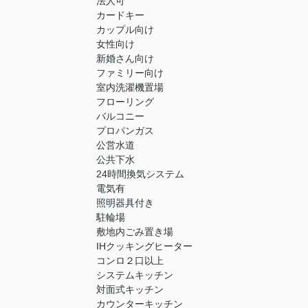
法人可
カードキー
カップル向け
女性向け
新婚さん向け
ファミリー向け
室内洗濯機置場
フローリング
バルコニー
プロパンガス
公営水道
公共下水
24時間換気システム
電気有
照明器具付き
駐輪場
敷地内ごみ置き場
IHクッキングヒーター
コンロ２口以上
システムキッチン
対面式キッチン
カウンターキッチン