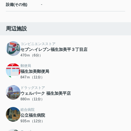
-
設備(その他)
周辺施設
コンビニエンスストア
セブン-イレブン福生加美平３丁目店
470ｍ（6分）
郵便局
福生加美郵便局
847ｍ（11分）
ドラッグストア
ウェルパーク 福生加美平店
880ｍ（11分）
総合病院
公立福生病院
935ｍ（12分）