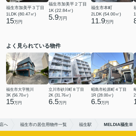
福生市加美平２丁目
福生市加美平３丁目
福生市本町
1K (22.84㎡)
1LDK (80.47㎡)
2LDK (54.00㎡)
1
5.9
万円
15
11.9
万円
万円
よく見られている物件
福生市大字熊川
立川市砂川町８丁目
昭島市松原町４丁目
3K (56.70㎡)
2K (31.76㎡)
1R (28.00㎡)
2
15
6.5
6.5
万円
万円
万円
店へ
福生市の居住用物件一覧
福生駅
MELDIA福生Ⅲ