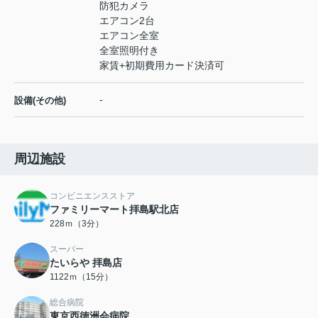
防犯カメラ
エアコン2台
エアコン全室
全室照明付き
家賃+初期費用カード決済可
-
設備(その他)
周辺施設
コンビニエンスストア
ファミリーマート拝島駅北店
228ｍ（3分）
スーパー
たいらや 拝島店
1122ｍ（15分）
総合病院
東京西徳洲会病院