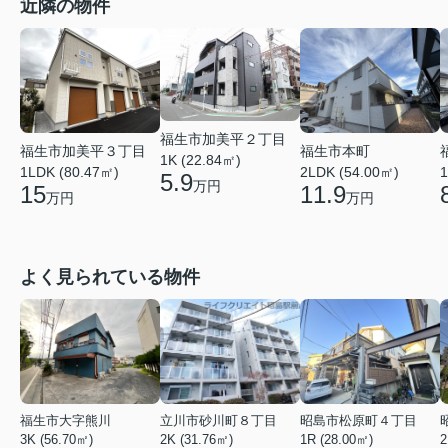
近隣の物件
福生市加美平２丁目
福生市加美平３丁目
福生市本町
1K (22.84㎡)
1LDK (80.47㎡)
2LDK (54.00㎡)
1
5.9
万円
15
11.9
万円
万円
よく見られている物件
福生市大字熊川
立川市砂川町８丁目
昭島市松原町４丁目
3K (56.70㎡)
2K (31.76㎡)
1R (28.00㎡)
2