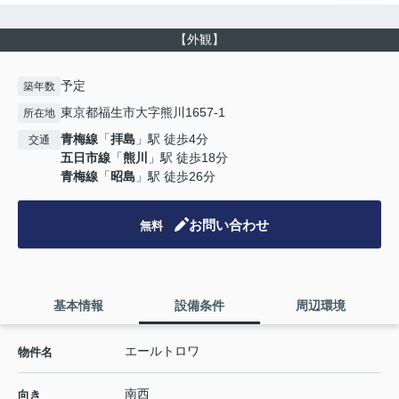
【外観】
予定
築年数
東京都福生市大字熊川1657-1
所在地
青梅線
「
拝島
」駅 徒歩4分
交通
五日市線
「
熊川
」駅 徒歩18分
青梅線
「
昭島
」駅 徒歩26分
お問い合わせ
無料
基本情報
設備条件
周辺環境
エールトロワ
物件名
南西
向き