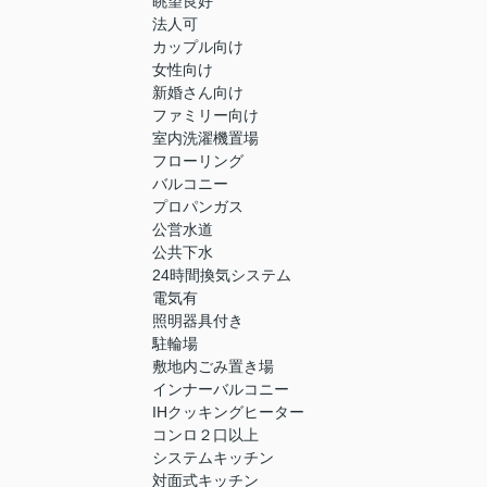
眺望良好
法人可
カップル向け
女性向け
新婚さん向け
ファミリー向け
室内洗濯機置場
フローリング
バルコニー
プロパンガス
公営水道
公共下水
24時間換気システム
電気有
照明器具付き
駐輪場
敷地内ごみ置き場
インナーバルコニー
IHクッキングヒーター
コンロ２口以上
システムキッチン
対面式キッチン