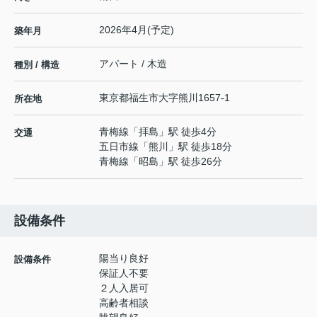
2026年4月(予定)
築年月
アパート / 木造
種別 / 構造
東京都
福生市
大字熊川
1657-1
所在地
青梅線
「
拝島
」駅 徒歩4分
交通
五日市線
「
熊川
」駅 徒歩18分
青梅線
「
昭島
」駅 徒歩26分
設備条件
陽当り良好
設備条件
保証人不要
２人入居可
高齢者相談