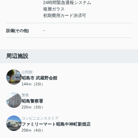
24時間緊急通報システム
複層ガラス
初期費用カード決済可
-
設備(その他)
周辺施設
公民館
昭島市 武蔵野会館
144ｍ（2分）
警察
昭島警察署
220ｍ（3分）
コンビニエンスストア
ファミリーマート昭島中神町新畑店
258ｍ（4分）