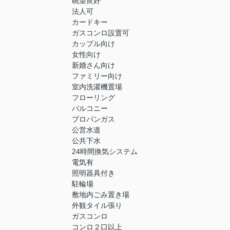
眺望良好
法人可
カードキー
ガスコンロ設置可
カップル向け
女性向け
新婚さん向け
ファミリー向け
室内洗濯機置場
フローリング
バルコニー
プロパンガス
公営水道
公共下水
24時間換気システム
電気有
照明器具付き
駐輪場
敷地内ごみ置き場
外観タイル張り
ガスコンロ
コンロ２口以上