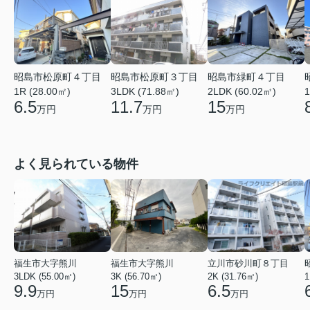
昭島市松原町４丁目
昭島市松原町３丁目
昭島市緑町４丁目
1R (28.00㎡)
3LDK (71.88㎡)
2LDK (60.02㎡)
1
6.5
11.7
15
万円
万円
万円
よく見られている物件
福生市大字熊川
福生市大字熊川
立川市砂川町８丁目
3LDK (55.00㎡)
3K (56.70㎡)
2K (31.76㎡)
1
9.9
15
6.5
万円
万円
万円