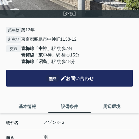
【外観】
築13年
築年数
東京都昭島市中神町1138-12
所在地
青梅線
「
中神
」駅 徒歩7分
交通
青梅線
「
東中神
」駅 徒歩15分
青梅線
「
昭島
」駅 徒歩18分
お問い合わせ
無料
基本情報
設備条件
周辺環境
メゾンK-２
物件名
南
向き