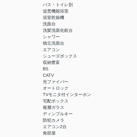
バス・トイレ別
追焚機能浴室
浴室乾燥機
洗面台
洗髪洗面化粧台
シャワー
独立洗面台
エアコン
シューズボックス
収納豊富
BS
CATV
光ファイバー
オートロック
TVモニタ付インターホン
宅配ボックス
複層ガラス
ディンプルキー
防犯カメラ
エアコン2台
角部屋