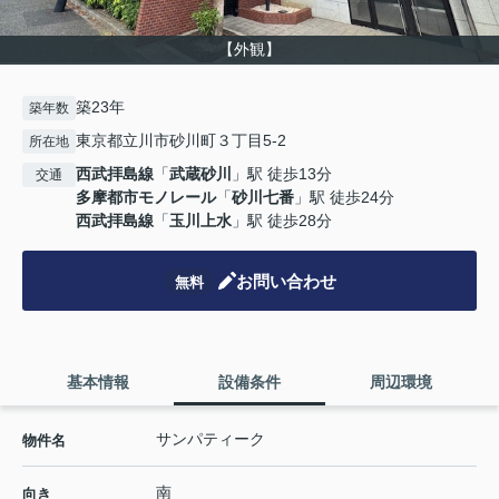
【外観】
築23年
築年数
東京都立川市砂川町３丁目5-2
所在地
西武拝島線
「
武蔵砂川
」駅 徒歩13分
交通
多摩都市モノレール
「
砂川七番
」駅 徒歩24分
西武拝島線
「
玉川上水
」駅 徒歩28分
お問い合わせ
無料
基本情報
設備条件
周辺環境
サンパティーク
物件名
南
向き