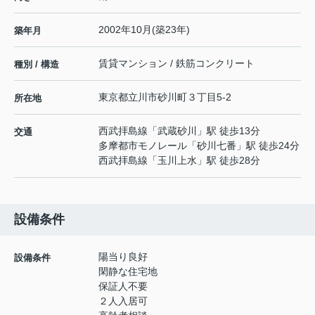
2002年10月(築23年)
築年月
賃貸マンション / 鉄筋コンクリート
種別 / 構造
東京都
立川市
砂川町
３丁目5-2
所在地
西武拝島線
「
武蔵砂川
」駅 徒歩13分
交通
多摩都市モノレール
「
砂川七番
」駅 徒歩24分
西武拝島線
「
玉川上水
」駅 徒歩28分
設備条件
陽当り良好
設備条件
閑静な住宅地
保証人不要
２人入居可