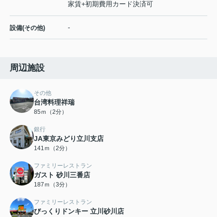
家賃+初期費用カード決済可
-
設備(その他)
周辺施設
その他
台湾料理祥瑞
85ｍ（2分）
銀行
JA東京みどり立川支店
141ｍ（2分）
ファミリーレストラン
ガスト 砂川三番店
187ｍ（3分）
ファミリーレストラン
びっくりドンキー 立川砂川店