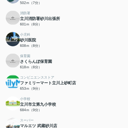
502ｍ（7分）
消防署
立川消防署砂川出張所
601ｍ（8分）
小児科
砂川医院
608ｍ（8分）
保育園
さくらんぼ保育園
618ｍ（8分）
コンビニエンスストア
ファミリーマート立川上砂町店
653ｍ（9分）
小学校
立川市立第九小学校
684ｍ（9分）
スーパー
マルエツ 武蔵砂川店