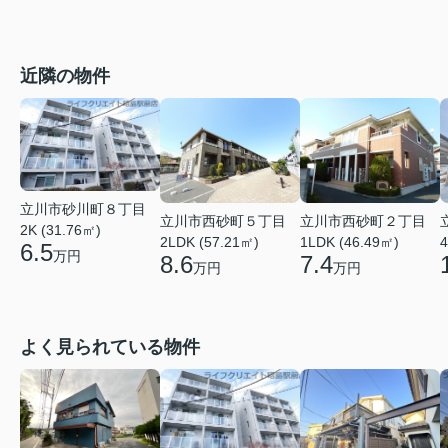
近隣の物件
立川市砂川町８丁目
立川市西砂町５丁目
立川市西砂町２丁目
2K (31.76㎡)
2LDK (57.21㎡)
1LDK (46.49㎡)
4
6.5
万円
8.6
7.4
万円
万円
よく見られている物件