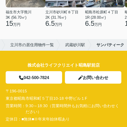
福生市大字熊川
立川市砂川町８丁目
昭島市松原町４丁目
3K (56.70㎡)
2K (31.76㎡)
1R (28.00㎡)
2
15
6.5
6.5
万円
万円
万円
立川市の居住用物件一覧
武蔵砂川駅
サンパティーク
株式会社ライフクリエイト昭島駅前店
042-500-7824
お問い合わせ
〒196-0015
東京都昭島市昭和町５丁目10-18 中野ビル１F
営業時間：
9:30～18:30（営業時間外もお気軽にお問い合わせく
ださい）
定休日：
■無休■※年末年始休暇あり