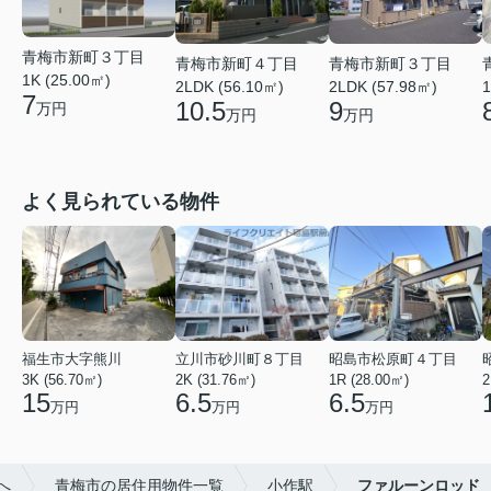
青梅市新町３丁目
青梅市新町４丁目
青梅市新町３丁目
1K (25.00㎡)
2LDK (56.10㎡)
2LDK (57.98㎡)
1
7
10.5
9
万円
万円
万円
よく見られている物件
福生市大字熊川
立川市砂川町８丁目
昭島市松原町４丁目
3K (56.70㎡)
2K (31.76㎡)
1R (28.00㎡)
2
15
6.5
6.5
万円
万円
万円
へ
青梅市の居住用物件一覧
小作駅
ファルーンロッド