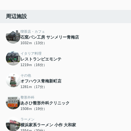
周辺施設
喫茶店・カフェ
石窯パン工房 サンメリー青梅店
1032ｍ（13分）
イタリア料理
レストランピエモンテ
1219ｍ（16分）
その他
オフハウス青梅新町店
1281ｍ（17分）
整形外科
あさひ整形外科クリニック
1508ｍ（19分）
ラーメン
横浜家系ラーメン 小作 大和家
1554ｍ（20分）