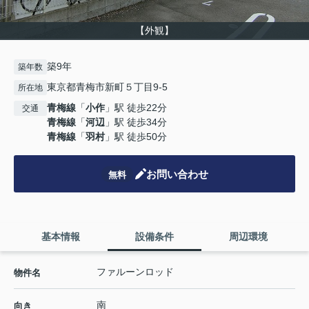
【外観】
築9年
築年数
東京都青梅市新町５丁目9-5
所在地
青梅線
「
小作
」駅 徒歩22分
交通
青梅線
「
河辺
」駅 徒歩34分
青梅線
「
羽村
」駅 徒歩50分
お問い合わせ
無料
基本情報
設備条件
周辺環境
ファルーンロッド
物件名
南
向き